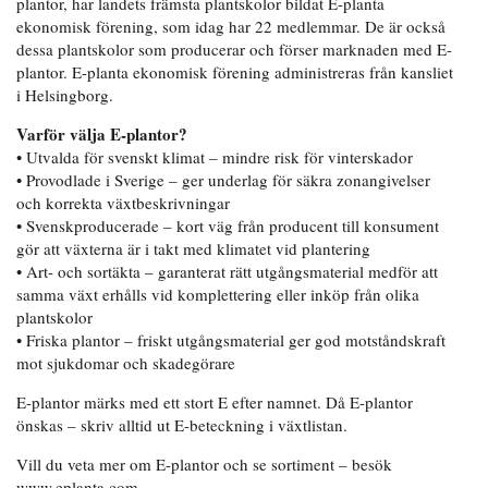
plantor, har landets främsta plantskolor bildat E-planta
ekonomisk förening, som idag har 22 medlemmar. De är också
dessa plantskolor som producerar och förser marknaden med E-
plantor. E-planta ekonomisk förening administreras från kansliet
i Helsingborg.
Varför välja E-plantor?
• Utvalda för svenskt klimat – mindre risk för vinterskador
• Provodlade i Sverige – ger underlag för säkra zonangivelser
och korrekta växtbeskrivningar
• Svenskproducerade – kort väg från producent till konsument
gör att växterna är i takt med klimatet vid plantering
• Art- och sortäkta – garanterat rätt utgångsmaterial medför att
samma växt erhålls vid komplettering eller inköp från olika
plantskolor
• Friska plantor – friskt utgångsmaterial ger god motståndskraft
mot sjukdomar och skadegörare
E-plantor märks med ett stort E efter namnet. Då E-plantor
önskas – skriv alltid ut E-beteckning i växtlistan.
Vill du veta mer om E-plantor och se sortiment – besök
www.eplanta.com