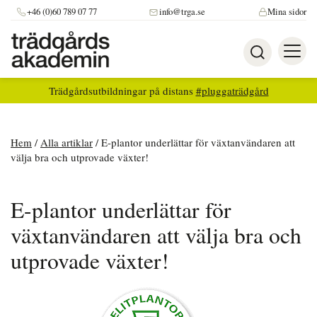
+46 (0)60 789 07 77
info@trga.se
Mina sidor
Trädgårdsutbildningar på distans
#pluggaträdgård
Hem
/
Alla artiklar
/
E-plantor underlättar för växtanvändaren att
välja bra och utprovade växter!
E-plantor underlättar för
växtanvändaren att välja bra och
utprovade växter!