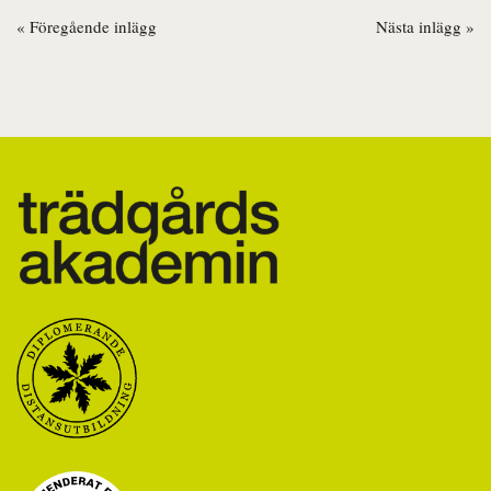
« Föregående inlägg
Nästa inlägg »
Inläggsnavigering