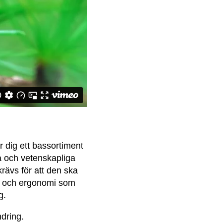
 dig ett bassortiment
a och vetenskapliga
rävs för att den ska
jö och ergonomi som
g.
dring.