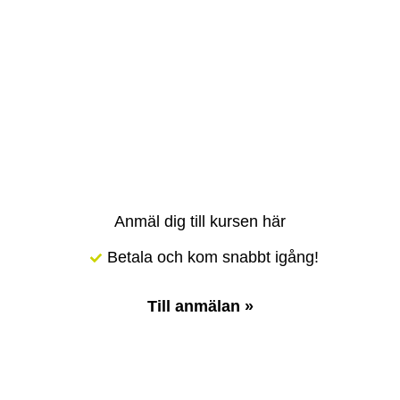
»
Fantastisk lärare med bred kunskap.
«
Student, fältvandring Grundkurs i växtkännedom
Anmäl dig till kursen här
Betala och kom snabbt igång!
Till anmälan »