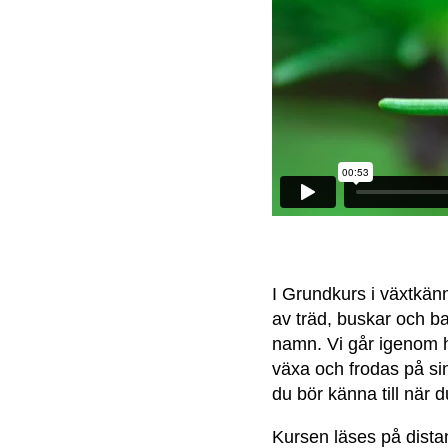
I Grundkurs i växtkän
av träd, buskar och b
namn. Vi går igenom h
växa och frodas på sin
du bör känna till när 
Kursen läses på dista