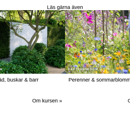
Läs gärna även
M
VÄXTKÄNNEDOM
d, buskar & barr
Perenner & sommarblomm
Om kursen »