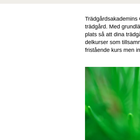
Trädgårdsakademins Gru
trädgård. Med grundlä
plats så att dina trädg
delkurser som tillsamm
fristående kurs men ing