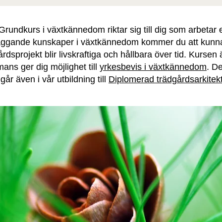
ndkurs i växtkännedom riktar sig till dig som arbetar el
ggande kunskaper i växtkännedom kommer du att kunna vä
årdsprojekt blir livskraftiga och hållbara över tid. Kursen 
ans ger dig möjlighet till
yrkesbevis i växtkännedom
. D
år även i vår utbildning till
Diplomerad trädgårdsarkitek