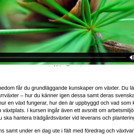
nedom får du grundläggande kunskaper om växter. Du lär
arrväxter – hur du känner igen dessa samt deras svensk
ur en växt fungerar, hur den är uppbyggd och vad som k
 växtplats. I kursen ingår även ett avsnitt om arbetsmil
du ska hantera trädgårdsväxter vid leverans och planterin
ns samt under en dag ute i fält med föredrag och växtvan