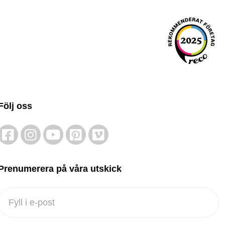
Följ oss
Prenumerera på våra utskick
Nyhetsbrev
footer