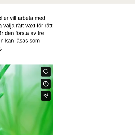
ler vill arbeta med
lja rätt växt för rätt
är den första av tre
en kan läsas som
t
.