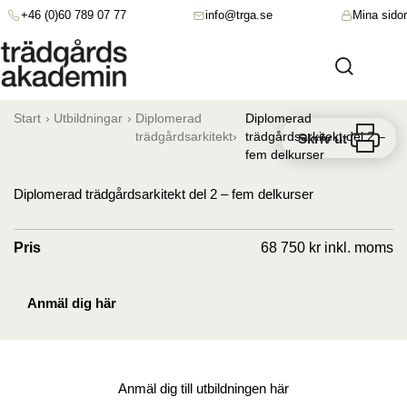
+46 (0)60 789 07 77
info@trga.se
Mina sidor
Start
›
Utbildningar
›
Diplomerad
Diplomerad
trädgårdsarkitekt›
trädgårdsarkitekt del 2 –
Skriv ut
fem delkurser
Diplomerad trädgårdsarkitekt del 2 – fem delkurser
Pris
68 750 kr inkl. moms
Anmäl dig här
Anmäl dig till utbildningen här