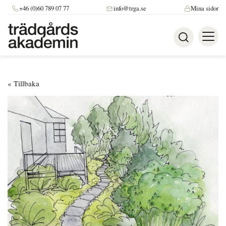
+46 (0)60 789 07 77
info@trga.se
Mina sidor