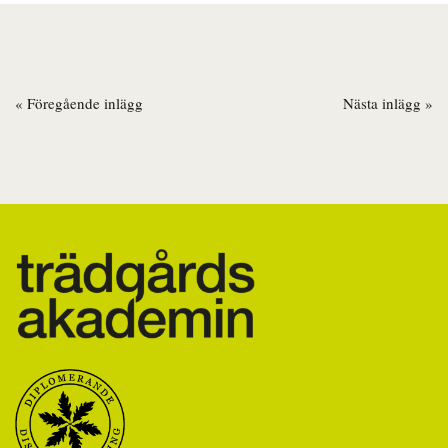
« Föregående inlägg
Nästa inlägg »
Inläggsnavigering