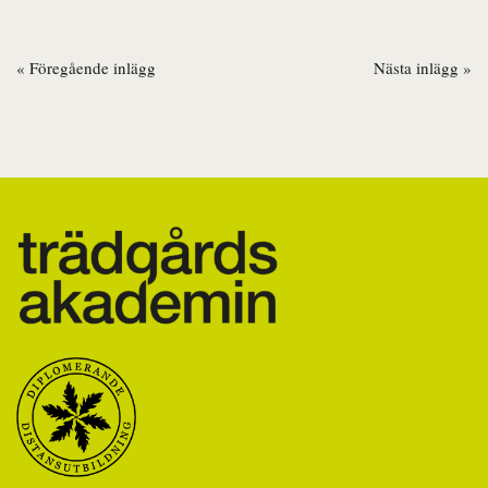
« Föregående inlägg
Nästa inlägg »
Inläggsnavigering