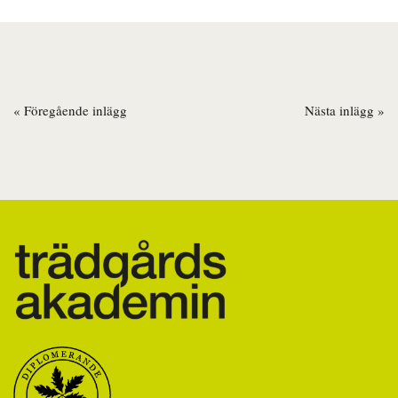
« Föregående inlägg
Nästa inlägg »
Inläggsnavigering