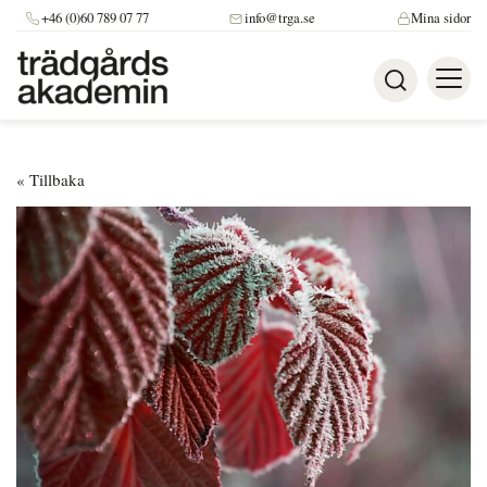
+46 (0)60 789 07 77
info@trga.se
Mina sidor