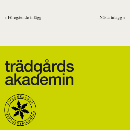
« Föregående inlägg
Nästa inlägg »
Inläggsnavigering