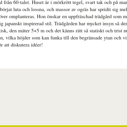
 från 60-talet. Huset är i mörkrött tegel, svart tak och på mar
börjat luta och lossna, och massor av ogräs har spridit sig me
ver omplanteras. Hon önskar en uppfräschad trädgård som ma
 japanskt inspirerad stil. Trädgården har mycket insyn så de
isk, den mäter 5×5 m och det känns rätt så statiskt och trist 
 vilka höjder som kan funka till den begränsade ytan och vi
r att diskutera idéer!