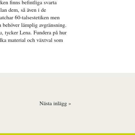
ken finns befintliga svarta
llan dem, så även i de
tchar 60-talsestetiken men
n behöver lämplig avgränsning.
nu, tycker Lena. Fundera på hur
lka material och växtval som
Nästa inlägg »