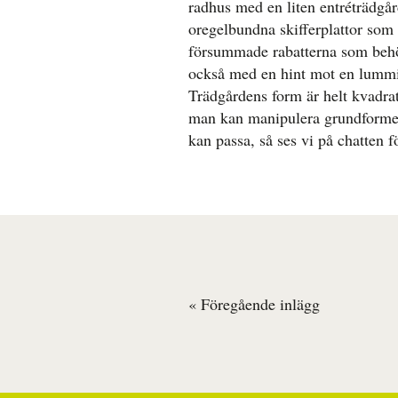
radhus med en liten entréträdgård
oregelbundna skifferplattor som 
försummade rabatterna som behö
också med en hint mot en lummig
Trädgårdens form är helt kvadrat
man kan manipulera grundformen,
kan passa, så ses vi på chatten fö
« Föregående inlägg
Inläggsnavigering