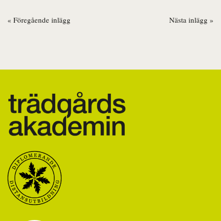
« Föregående inlägg
Nästa inlägg »
Inläggsnavigering