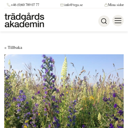
+46 (0)60 789 07 77
info@trga.se
Mina sidor