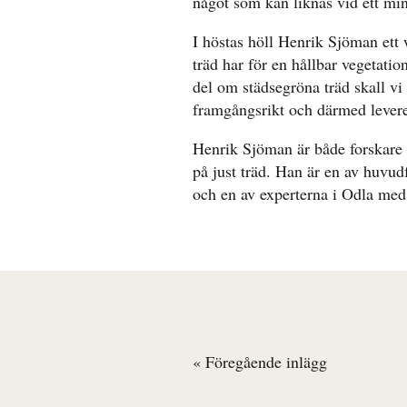
något som kan liknas vid ett min
I höstas höll Henrik Sjöman ett 
träd har för en hållbar vegetatio
del om städsegröna träd skall vi 
framgångsrikt och därmed leverer
Henrik Sjöman är både forskare 
på just träd. Han är en av huvud
och en av experterna i Odla med
« Föregående inlägg
Inläggsnavigering