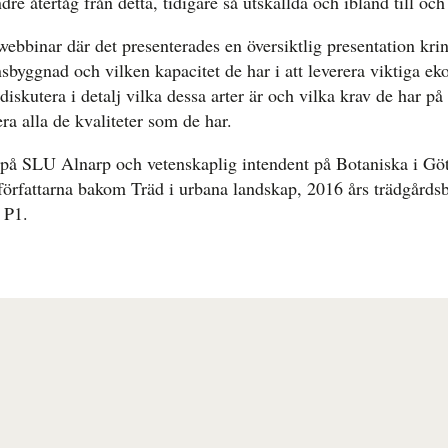
dre återtåg från detta, tidigare så utskällda och ibland till o
webbinar där det presenterades en översiktlig presentation kri
nsbyggnad och vilken kapacitet de har i att leverera viktiga ek
diskutera i detalj vilka dessa arter är och vilka krav de har på 
a alla de kvaliteter som de har.
på SLU Alnarp och vetenskaplig intendent på Botaniska i Göt
författarna bakom Träd i urbana landskap, 2016 års trädgårdsb
 P1.