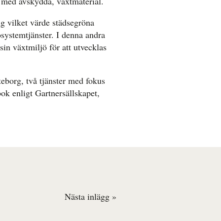
ch med avskydda, växtmaterial.
ng vilket värde städsegröna
osystemtjänster. I denna andra
sin växtmiljö för att utvecklas
eborg, två tjänster med fokus
ok enligt Gartnersällskapet,
Nästa inlägg »