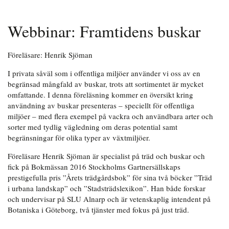
Webbinar: Framtidens buskar
Föreläsare: Henrik Sjöman
I privata såväl som i offentliga miljöer använder vi oss av en
begränsad mångfald av buskar, trots att sortimentet är mycket
omfattande. I denna föreläsning kommer en översikt kring
användning av buskar presenteras – speciellt för offentliga
miljöer – med flera exempel på vackra och användbara arter och
sorter med tydlig vägledning om deras potential samt
begränsningar för olika typer av växtmiljöer.
Föreläsare Henrik Sjöman är specialist på träd och buskar och
fick på Bokmässan 2016 Stockholms Gartnersällskaps
prestigefulla pris ”Årets trädgårdsbok” för sina två böcker ”Träd
i urbana landskap” och ”Stadsträdslexikon”. Han både forskar
och undervisar på SLU Alnarp och är vetenskaplig intendent på
Botaniska i Göteborg, två tjänster med fokus på just träd.