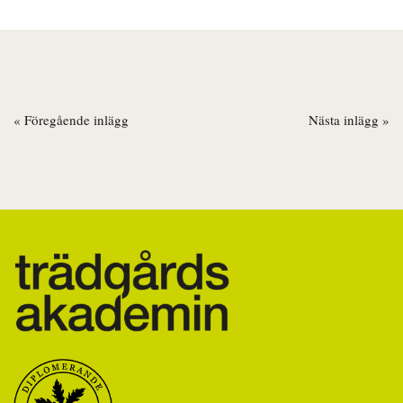
« Föregående inlägg
Nästa inlägg »
Inläggsnavigering