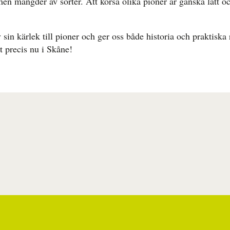
 men mängder av sorter. Att korsa olika pioner är ganska lätt o
sin kärlek till pioner och ger oss både historia och praktiska
 precis nu i Skåne!