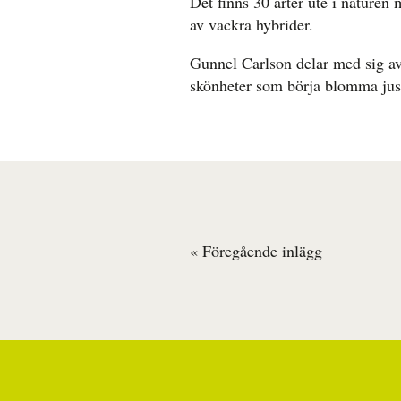
Det finns 30 arter ute i naturen
av vackra hybrider.
Gunnel Carlson delar med sig av 
skönheter som börja blomma just
« Föregående inlägg
Inläggsnavigering