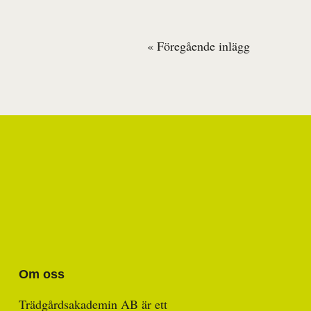
« Föregående inlägg
Inläggsnavigering
Om oss
Trädgårdsakademin AB är ett