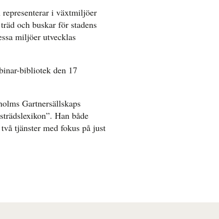
representerar i växtmiljöer
träd och buskar för stadens
essa miljöer utvecklas
binar-bibliotek den 17
holms Gartnersällskaps
dsträdslexikon”. Han både
två tjänster med fokus på just