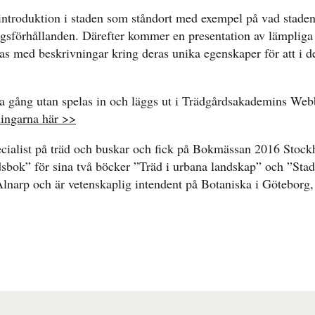
introduktion i staden som ståndort med exempel på vad staden 
gsförhållanden. Därefter kommer en presentation av lämpliga 
as med beskrivningar kring deras unika egenskaper för att i d
a gång utan spelas in och läggs ut i Trädgårdsakademins Web
ingarna här >>
cialist på träd och buskar och fick på Bokmässan 2016 Stock
rdsbok” för sina två böcker ”Träd i urbana landskap” och ”Sta
lnarp och är vetenskaplig intendent på Botaniska i Göteborg, 