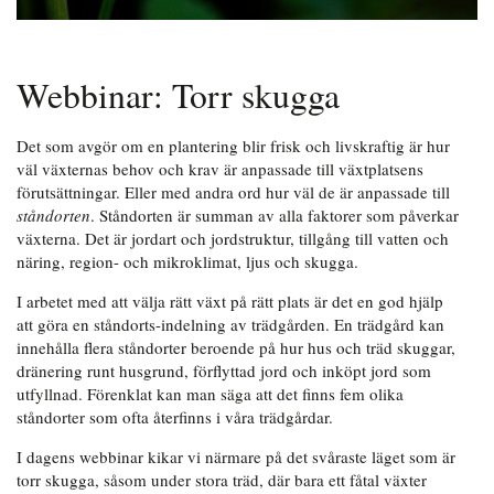
Webbinar: Torr skugga
Det som avgör om en plantering blir frisk och livskraftig är hur
väl växternas behov och krav är anpassade till växtplatsens
förutsättningar. Eller med andra ord hur väl de är anpassade till
ståndorten
. Ståndorten är summan av alla faktorer som påverkar
växterna. Det är jordart och jordstruktur, tillgång till vatten och
näring, region- och mikroklimat, ljus och skugga.
I arbetet med att välja rätt växt på rätt plats är det en god hjälp
att göra en ståndorts-indelning av trädgården. En trädgård kan
innehålla flera ståndorter beroende på hur hus och träd skuggar,
dränering runt husgrund, förflyttad jord och inköpt jord som
utfyllnad. Förenklat kan man säga att det finns fem olika
ståndorter som ofta återfinns i våra trädgårdar.
I dagens webbinar kikar vi närmare på det svåraste läget som är
torr skugga, såsom under stora träd, där bara ett fåtal växter