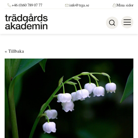
+46 (0)60 789 07 77
info@trga.se
Mina sidor