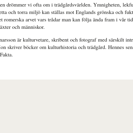
ien drömmer vi ofta om i trädgårdsvärlden. Ymnigheten, lekfu
hetta och torra miljö kan ställas mot Englands grönska och fuk
 romerska arvet vars trådar man kan följa ända fram i vår tid
äxter och människor.
rsson är kulturvetare, skribent och fotograf med särskilt intre
on skriver böcker om kulturhistoria och trädgård. Hennes sen
 Fakta.