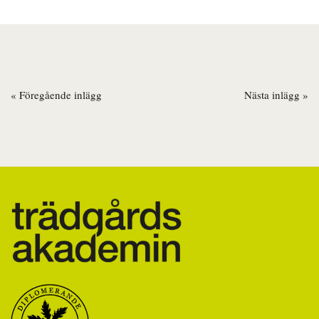
« Föregående inlägg
Nästa inlägg »
Inläggsnavigering